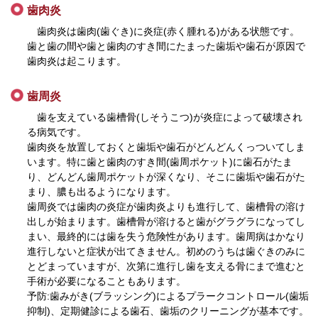
歯肉炎
歯肉炎は歯肉(歯ぐき)に炎症(赤く腫れる)がある状態です。
歯と歯の間や歯と歯肉のすき間にたまった歯垢や歯石が原因で
歯肉炎は起こります。
歯周炎
歯を支えている歯槽骨(しそうこつ)が炎症によって破壊され
る病気です。
歯肉炎を放置しておくと歯垢や歯石がどんどんくっついてしま
います。特に歯と歯肉のすき間(歯周ポケット)に歯石がたま
り、どんどん歯周ポケットが深くなり、そこに歯垢や歯石がた
まり、膿も出るようになります。
歯周炎では歯肉の炎症が歯肉炎よりも進行して、歯槽骨の溶け
出しが始まります。歯槽骨が溶けると歯がグラグラになってし
まい、最終的には歯を失う危険性があります。歯周病はかなり
進行しないと症状が出てきません。初めのうちは歯ぐきのみに
とどまっていますが、次第に進行し歯を支える骨にまで進むと
手術が必要になることもあります。
予防:歯みがき(ブラッシング)によるプラークコントロール(歯垢
抑制)、定期健診による歯石、歯垢のクリーニングが基本です。