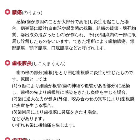
膿瘍
(のうよう)
感染(歯が原因のことが大部分である)し炎症を起こした場
合、病巣部に膿汁(白血球や感染菌の残骸、組織の破壊・壊死物
質、滲出液の混ざったもの)が作られ、それが組織内の一部に限
局し貯留したものをいいます。できた場所により歯槽膿瘍、頬
部膿瘍、顎下膿瘍、口底膿瘍などと呼ばれます。
歯根膜炎
(しこんまくえん)
歯の根の部分(歯根)をとり囲む歯根膜に炎症が生じたもので
す。原因としては
(1)う蝕により細菌が根管(歯の神経や血管がある部分)に感染
し、歯根の先より歯根膜に感染をきたし炎症を生じる場合。
(2)歯に過大な力が働き(外傷、咬み合わせの異常により)歯根膜
に炎症を生じる場合。
(3)歯周病により歯根膜に炎症をきたす場合。
などがあります。
いずれも歯に接触痛を生じます。